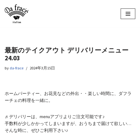
コ
ン
テ
ン
ツ
最新のテイクアウト デリバリーメニュー
へ
24.03
ス
キ
by
da-frace
2024年3月15日
ッ
プ
ホームパーティー、お花見などの外出・・楽しい時間に、ダフラ
ーチェの料理を一緒に。
♬デリバリーは、menuアプリよりご注文可能です♪
手数料が少しかかってしまいますが、おうちまで届けて欲しい…
そんな時に、ぜひご利用下さい♪