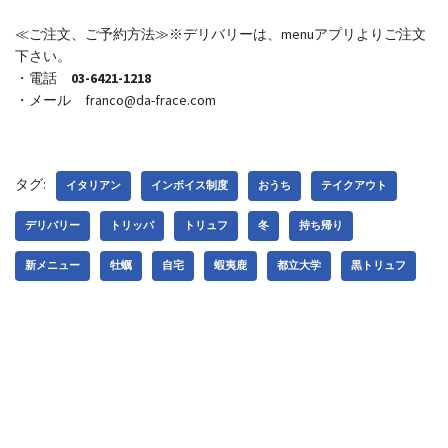
≪ご注文、ご予約方法≫※デリバリーは、menuアプリよりご注文
下さい。
・電話
03-6421-1218
・メール franco@da-frace.com
タグ:
イタリアン
インボイス制度
おうち
テイクアウト
デリバリー
トリッパ
トリュフ
冬
持ち帰り
新メニュー
牡蠣
自宅
蝦夷鹿
都立大学
黒トリュフ