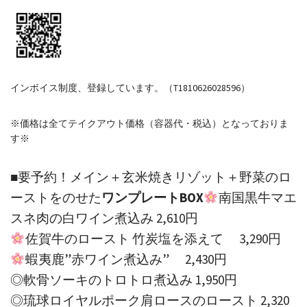
インボイス制度、登録しています。（T1810626028596）
※価格は全てテイクアウト価格（容器代・税込）となっておりま
す※
■要予約！メイン＋玄米焼きリゾット＋野菜のロ
ーストをのせた
ワンプレートBOX
南国黒牛マエ
スネ肉の白ワイン煮込み 2,610円
佐賀牛のロースト 竹炭塩を添えて 3,290円
蝦夷鹿”赤ワイン煮込み” 2,430円
◎軟骨ソーキのトロトロ煮込み 1,950円
◎琉球ロイヤルポーク肩ロースのロースト 2,320