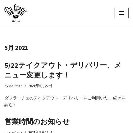
コ
ン
テ
ン
ツ
5月 2021
へ
ス
キ
5/22テイクアウト・デリバリー、メ
ッ
ニュー変更します！
プ
by
da-frace
2021年5月22日
ダフラーチェのテイクアウト・デリバリーをご利用いた…
続きを
読む »
営業時間のお知らせ
by
da-frace
2021年5月13日