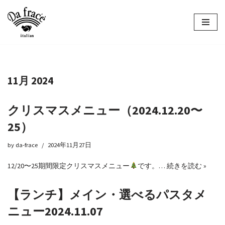
コ
ン
テ
ン
ツ
11月 2024
へ
ス
キ
クリスマスメニュー（2024.12.20〜
ッ
25）
プ
by
da-frace
2024年11月27日
12/20〜25期間限定クリスマスメニュー
です。…
続きを読む »
【ランチ】メイン・選べるパスタメ
ニュー2024.11.07