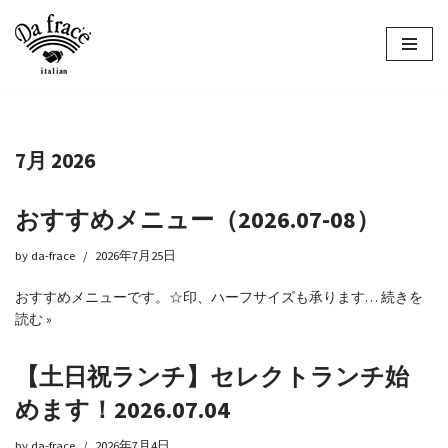
コ
ン
テ
ン
ツ
7月 2026
へ
ス
キ
おすすめメニュー（2026.07-08）
ッ
プ
by
da-frace
2026年7月25日
おすすめメニューです。☆印、ハーフサイズも承ります…
続きを
読む »
【土日祝ランチ】セレクトランチ始
めます！2026.07.04
by
da-frace
2026年7月4日