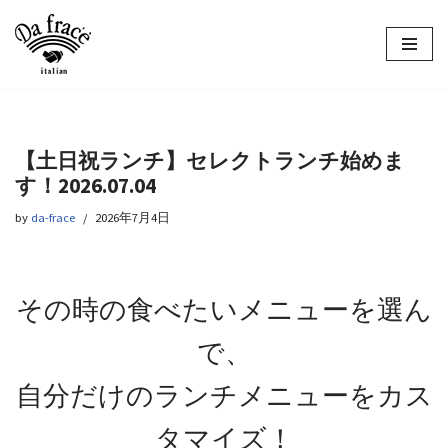
コ
ン
テ
ン
ツ
【土日祝ランチ】セレクトランチ始めま
へ
す！2026.07.04
ス
キ
by
da-frace
2026年7月4日
ッ
プ
その時の食べたいメニューを選ん
で、
自分だけのランチメニューをカス
タマイズ！