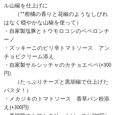
ル山椒を仕上げに
（**柑橘の香りと花椒のようなしびれ
はなく穏やかな山椒を使って）
・自家製塩豚とトウモロコシのペペロンチ
ーノ
・ズッキーニのピリ辛トマトソース アン
チョビクリーム添え
・自家製サルシッチャのカチョエペペ(+300
円)
（たっぷりチーズと黒胡椒で仕上げた
パスタ！）
・メカジキのトマトソース 香草パン粉添
え(+300円)