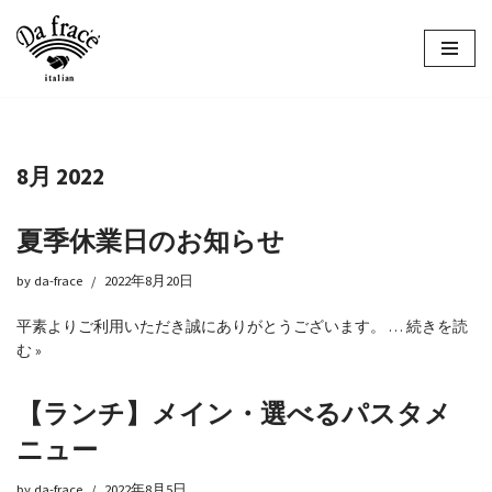
コ
ン
テ
ン
ツ
8月 2022
へ
ス
キ
夏季休業日のお知らせ
ッ
プ
by
da-frace
2022年8月20日
平素よりご利用いただき誠にありがとうございます。 …
続きを読
む »
【ランチ】メイン・選べるパスタメ
ニュー
by
da-frace
2022年8月5日