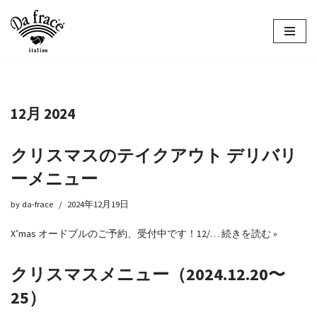
コ
ン
テ
ン
ツ
12月 2024
へ
ス
キ
クリスマスのテイクアウト デリバリ
ッ
ーメニュー
プ
by
da-frace
2024年12月19日
X’mas オードブルのご予約、受付中です！12/…
続きを読む »
クリスマスメニュー（2024.12.20〜
25）