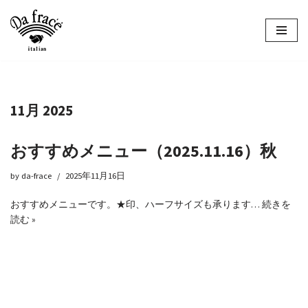
コ
ン
テ
ン
ツ
11月 2025
へ
ス
キ
おすすめメニュー（2025.11.16）秋
ッ
プ
by
da-frace
2025年11月16日
おすすめメニューです。★印、ハーフサイズも承ります…
続きを
読む »