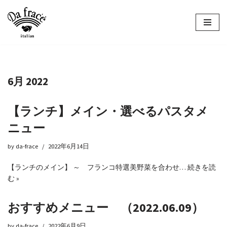
コ
ン
テ
ン
ツ
6月 2022
へ
ス
キ
【ランチ】メイン・選べるパスタメ
ッ
ニュー
プ
by
da-frace
2022年6月14日
【ランチのメイン】 ～ フランコ特選美野菜を合わせ…
続きを読
む »
おすすめメニュー （2022.06.09）
by
da-frace
2022年6月9日