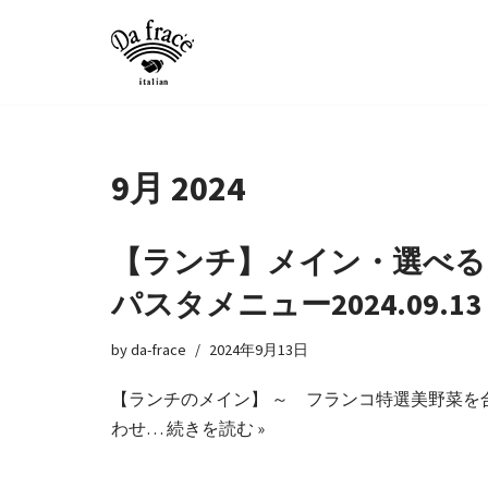
コ
ン
テ
ン
ツ
9月 2024
へ
ス
【ランチ】メイン・選べる
キ
ッ
パスタメニュー2024.09.13
プ
by
da-frace
2024年9月13日
【ランチのメイン】 ～ フランコ特選美野菜を
わせ…
続きを読む »