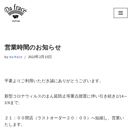
コ
ン
テ
ン
ツ
営業時間のお知らせ
へ
ス
by
da-frace
2022年2月15日
キ
ッ
プ
平素よりご利用いただき誠にありがとうございます。
新型コロナウィルスのまん延防止等重点措置に伴い引き続き2/14～
3/6まで、
２１：００閉店（ラストオーダー２０：００）へ短縮し、営業い
たします。