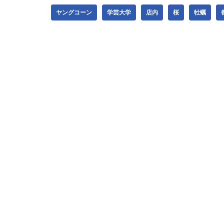
ヤングコーン
学芸大学
店内
桜
牡蠣