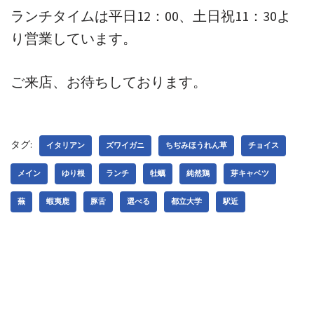
ランチタイムは平日12：00、土日祝11：30よ
り営業しています。
ご来店、お待ちしております。
タグ:
イタリアン
ズワイガニ
ちぢみほうれん草
チョイス
メイン
ゆり根
ランチ
牡蠣
純然鶏
芽キャベツ
蕪
蝦夷鹿
豚舌
選べる
都立大学
駅近