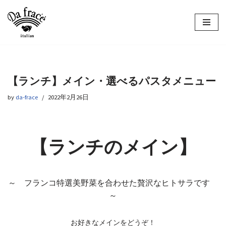
コ
ン
テ
ン
ツ
【ランチ】メイン・選べるパスタメニュー
へ
ス
by
da-frace
2022年2月26日
キ
ッ
プ
【ランチのメイン】
～ フランコ特選美野菜を合わせた贅沢なヒトサラです
～
お好きなメインをどうぞ！