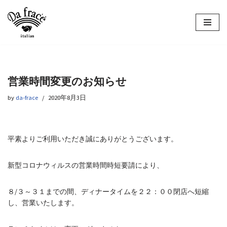
コ
ン
テ
ン
ツ
営業時間変更のお知らせ
へ
ス
by
da-frace
2020年8月3日
キ
ッ
プ
平素よりご利用いただき誠にありがとうございます。
新型コロナウィルスの営業時間時短要請により、
８/３～３１までの間、ディナータイムを２２：００閉店へ短縮
し、営業いたします。