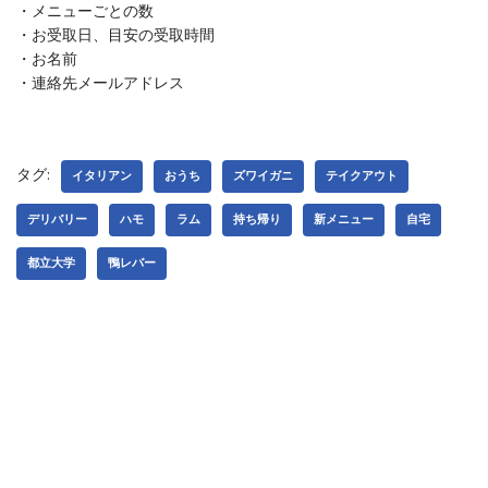
・メニューごとの数
・お受取日、目安の受取時間
・お名前
・連絡先メールアドレス
タグ:
イタリアン
おうち
ズワイガニ
テイクアウト
デリバリー
ハモ
ラム
持ち帰り
新メニュー
自宅
都立大学
鴨レバー