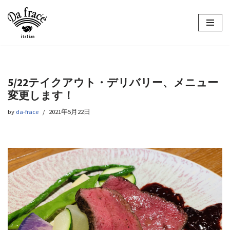
コ
ン
テ
ン
ツ
5/22テイクアウト・デリバリー、メニュー
へ
変更します！
ス
キ
by
da-frace
2021年5月22日
ッ
プ