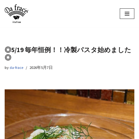
コ
ン
テ
ン
ツ
◎5/19 毎年恒例！！冷製パスタ始めました
へ
◎
ス
キ
by
da-frace
2026年5月7日
ッ
プ