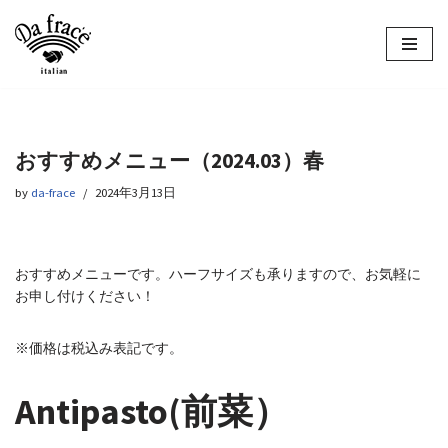
コ
ン
テ
ン
ツ
おすすめメニュー（2024.03）春
へ
ス
by
da-frace
2024年3月13日
キ
ッ
プ
おすすめメニューです。ハーフサイズも承りますので、お気軽に
お申し付けください！
※価格は税込み表記です。
Antipasto(前菜）