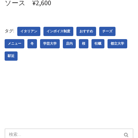
ソース ¥2,600
タグ:
イタリアン
インボイス制度
おすすめ
チーズ
メニュー
冬
学芸大学
店内
桜
牡蠣
都立大学
駅近