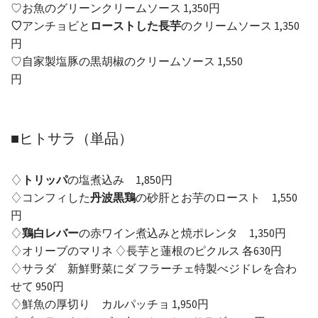
♡お魚のグリーンクリームソース 1,350円
♡
アンチョビと
ローストした長芋
のクリームソース 1,350
円
♡自家製塩豚の黒胡椒のクリームソース 1,550
円
■ヒトサラ（単品）
♢
トリッパ
の塩煮込み 1,850円
♢コンフィした
丹波黒鶏
の砂肝とお芋のロースト 1,550
円
♢
鶏白レバー
の赤ワイン煮込みと焼ポレンタ 1,350円
♢オリーブのマリネ ♢長芋と蓮根のピクルス 各630円
♢サラダ 新鮮野菜にダ フラーチェ特製べジドレを合わ
せて 950円
♢鮮魚の厚切り カルパッチョ 1,950円