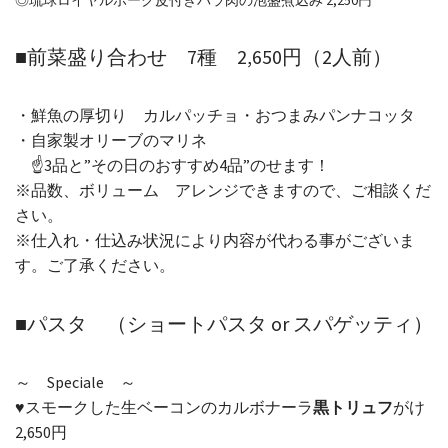
◎琉球ロイヤルポーク皮付きバラ肉の泡盛煮込み 2,250円
■前菜盛り合わせ 7種 2,650円（2人前）
・鮮魚の厚切り カルパッチョ・おつまみパンナコッタ
・自家製オリーブのマリネ
☝3品と”その日のおすすめ4品”のせます！
※品数、ボリューム アレンジできますので、ご相談くだ
さい。
※仕入れ・仕込み状況により内容が代わる事がございま
す。ご了承ください。
■パスタ （ショートパスタ or スパゲッティ）
～ Speciale ～
♥スモークした生ベーコンのカルボナーラ
黒トリュフ
がけ
2,650円