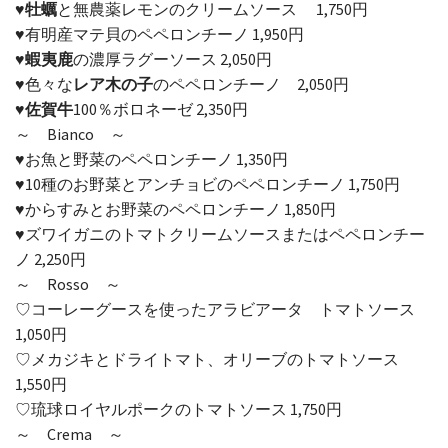
♥
牡蠣
と無農薬レモンのクリームソース 1,750円
♥有明産マテ貝のペペロンチーノ 1,950円
♥
蝦夷鹿
の濃厚ラグーソース 2,050円
♥
色々な
レア木の子
のペペロンチーノ 2,050円
♥
佐賀牛
100％ボロネーゼ 2,350円
～ Bianco ～
♥お魚と野菜のペペロンチーノ 1,350円
♥10種のお野菜とアンチョビのペペロンチーノ 1,750円
♥からすみとお野菜のペペロンチーノ 1,850円
♥ズワイガニのトマトクリームソースまたはペペロンチー
ノ 2,250円
～ Rosso ～
♡コーレーグースを使ったアラビアータ トマトソース
1,050円
♡メカジキとドライトマト、オリーブのトマトソース
1,550円
♡琉球ロイヤルポークのトマトソース 1,750円
～ Crema ～