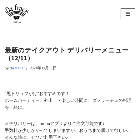
コ
ン
テ
ン
ツ
最新のテイクアウト デリバリーメニュー
へ
（12/11）
ス
キ
by
da-frace
2023年12月11日
ッ
プ
“黒トリュフがけ”おすすめです！
ホームパーティー、外出・・楽しい時間に、ダフラーチェの料理
を一緒に。
♬デリバリーは、menuアプリよりご注文可能です♪
手数料が少しかかってしまいますが、おうちまで届けて欲しい…
そんな時に、ぜひご利用下さい♪