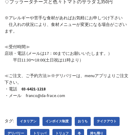
♢ブッラータチーズと色々トマトのサラダ 2,350円
※アレルギーや苦手な食材があればお気軽にお申しつけ下さい
仕入れの状況により、食材メニューが変更になる場合がござい
ます。
≪受付時間≫
店頭・電話 (メールは17：00までにお願いいたします。）
平日11:30〜18:00(土日祝は11時より）
≪ご注文、ご予約方法≫※デリバリーは、menuアプリよりご注文
下さい。
・電話
03-6421-1218
・メール franco@da-frace.com
タグ:
イタリアン
インボイス制度
おうち
テイクアウト
デリバリー
トリッパ
トリュフ
冬
持ち帰り