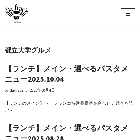
コ
ン
テ
ン
ツ
都立大学グルメ
へ
ス
キ
【ランチ】メイン・選べるパスタメ
ッ
ニュー2025.10.04
プ
by
da-frace
2025年10月4日
【ランチのメイン】 ～ フランコ特選美野菜を合わせ…
続きを読
む »
【ランチ】メイン・選べるパスタメ
ニュー2025.08.28