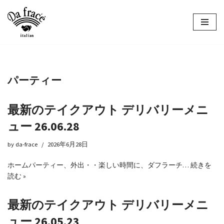
コ
ン
テ
ン
ツ
パーティー
へ
ス
キ
最新のテイクアウト デリバリーメニ
ッ
ュー 26.06.28
プ
by
da-frace
2026年6月28日
ホームパーティー、外出・・楽しい時間に、ダフラーチ…
続きを
読む »
最新のテイクアウト デリバリーメニ
ュー 26.05.23