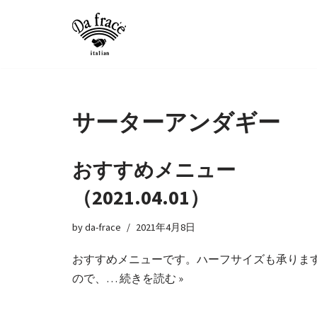
コ
ン
テ
ン
ツ
サーターアンダギー
へ
ス
おすすめメニュー
キ
ッ
（2021.04.01）
プ
by
da-frace
2021年4月8日
おすすめメニューです。ハーフサイズも承りま
ので、…
続きを読む »